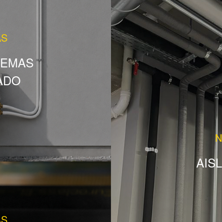
AS
TEMAS
ADO
N
AIS
AS