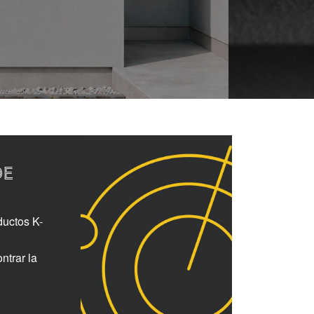
DE
ductos K-
ntrar la