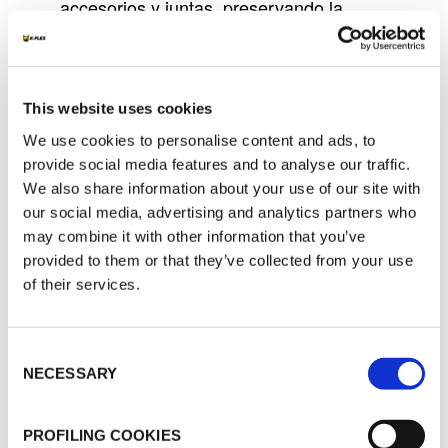
accesorios y juntas, preservando la
integridad del sistema a lo largo del
tiempo.
Además, la
barrera de oxígeno
creada
This website uses cookies
por el núcleo metálico previene la
We use cookies to personalise content and ads, to
corrosión interna, lo que se traduce en
provide social media features and to analyse our traffic.
mayor fiabilidad, eficiencia y vida útil
.
We also share information about your use of our site with
Instalación rápida y sencilla
our social media, advertising and analytics partners who
may combine it with other information that you’ve
Las tuberías multicapa son
ligeras,
provided to them or that they’ve collected from your use
fáciles de manipular y moldeables in situ
,
of their services.
sin comprometer la resistencia. Su
versatilidad las hace ideales tanto para
nuevas construcciones
como para
Consent
NECESSARY
proyectos de renovación
, en entornos
Selection
residenciales, comerciales e industriales
.
PROFILING COOKIES
Máxima eficiencia energética con