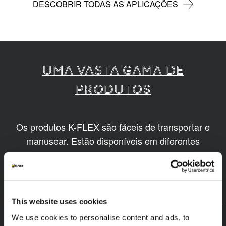
DESCOBRIR TODAS AS APLICAÇÕES
Uma vasta gama de
produtos
Os produtos K-FLEX são fáceis de transportar e
manusear. Estão disponíveis em diferentes
tamanhos e baseiam-se em tecnologias
inovadoras e sustentáveis.
1
/
9
This website uses cookies
We use cookies to personalise content and ads, to
EEF