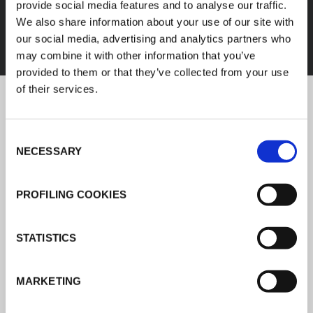
provide social media features and to analyse our traffic.
We also share information about your use of our site with
DESCOBRIR TODOS OS PRODUTOS
our social media, advertising and analytics partners who
may combine it with other information that you’ve
provided to them or that they’ve collected from your use
of their services.
Notícias K-FLEX
Consent
NECESSARY
Selection
Siga as notícias sobre o
desenvolvimento de produtos, o
PROFILING COOKIES
mercado de isolamento e a forma como
a K-FLEX presta serviços a uma rede
STATISTICS
mundial de clientes.
LER TODAS AS NOTÍCIAS
MARKETING