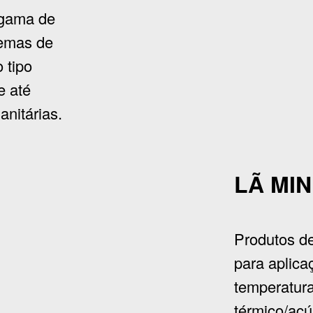
 gama de
temas de
 tipo
e até
anitárias.
LÃ MI
Produtos de
para aplica
temperatura
térmico/acú