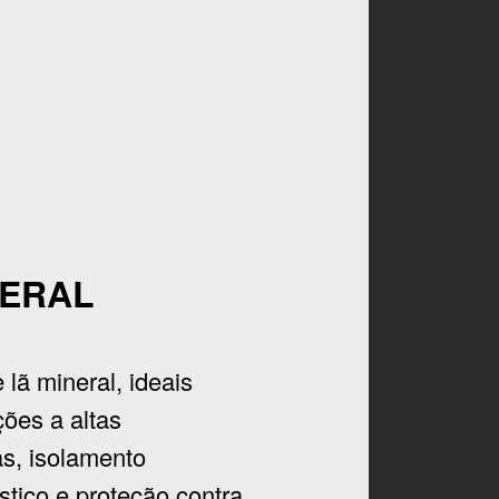
NERAL
 lã mineral, ideais
ções a altas
s, isolamento
stico e proteção contra