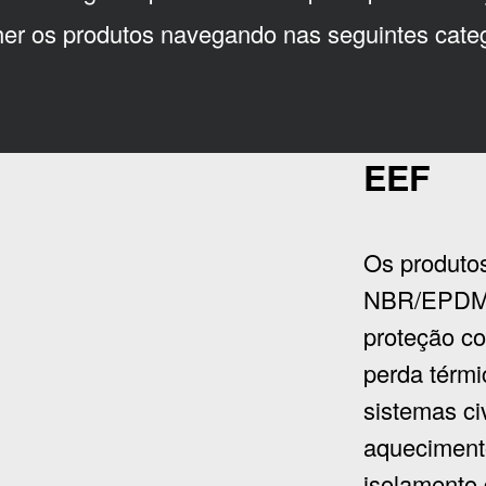
her os produtos navegando nas seguintes categ
EEF
Os produto
NBR/EPDM 
proteção c
perda térmi
sistemas civ
aquecimento
isolamento 