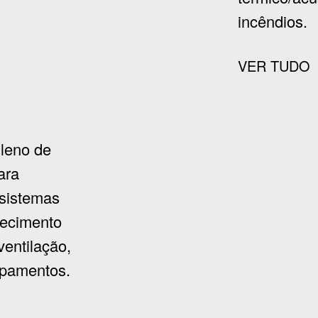
incêndios.
VER TUDO
ileno de
ara
 sistemas
tecimento
ventilação,
ipamentos.