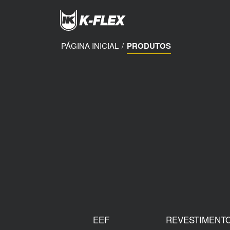
Passar
para
o
conteúdo
principal
PÁGINA INICIAL
/
PRODUTOS
EEF
REVESTIMENT