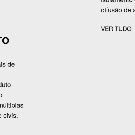
difusão de a
VER TUDO
TO
is de
duto
o
últiplas
 civis.