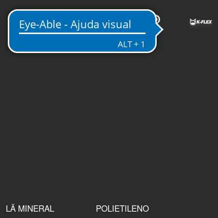
PT
LÃ MINERAL
POLIETILENO
ACESS