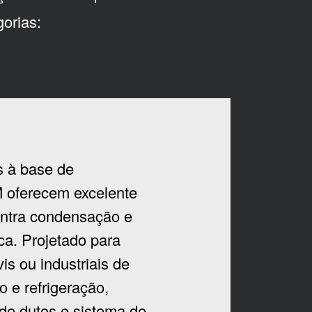
orias:
s à base de
oferecem excelente
ontra condensação e
ca. Projetado para
is ou industriais de
 e refrigeração,
de dutos e sistema de