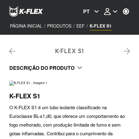
Passar
para
PT
o
conteúdo
principal
PÁGINA INICIAL
/
PRODUTOS
/
EEF
/
K-FLEX S1
K-FLEX S1
DESCRIÇÃO DO PRODUTO
K-FLEX S1
O K-FLEX S1 é um tubo isolante classificado na
Euroclasse BL-s1,d0, que oferece um comportamento ao
fogo melhorado, com produção limitada de fumo e sem
gotas inflamadas. Contribui para o cumprimento da