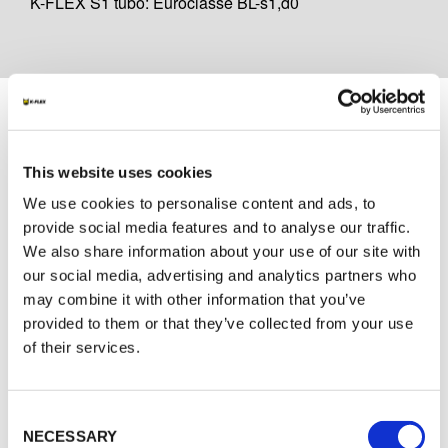
K-FLEX S1 tubo: Euroclasse BL-s1,d0
Documentação
DOCUMENTAÇÃO TÉCNICA
This website uses cookies
We use cookies to personalise content and ads, to
POR_DOP K-FLEX S1 - 6-32mm thk tube
54610105201-01GC
provide social media features and to analyse our traffic.
We also share information about your use of our site with
our social media, advertising and analytics partners who
MARKETING
may combine it with other information that you’ve
provided to them or that they’ve collected from your use
K-FLEX CATALOGO GENERAL
of their services.
Consent
NECESSARY
Selection