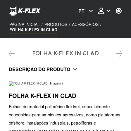
Passar
para
PT
o
conteúdo
principal
PÁGINA INICIAL
/
PRODUTOS
/
ACESSÓRIOS
/
FOLHA K-FLEX IN CLAD
FOLHA K-FLEX IN CLAD
DESCRIÇÃO DO PRODUTO
FOLHA K-FLEX IN CLAD
Folhas de material polimérico flexível, especialmente
concebidas para ambientes agressivos, como plataformas
offshore, instalações industriais, petrolíferas e
petroquímicas, instalações expostas ao sol e à água do