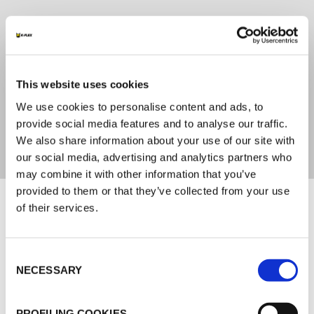
CORES
Amarelo a castanho
This website uses cookies
EMBALAGEM
We use cookies to personalise content and ads, to
provide social media features and to analyse our traffic.
0,85l
We also share information about your use of our site with
our social media, advertising and analytics partners who
may combine it with other information that you’ve
Documentação
provided to them or that they’ve collected from your use
of their services.
MARKETING
Consent
K-FLEX CATALOGO GENERAL
NECESSARY
Selection
PROFILING COOKIES