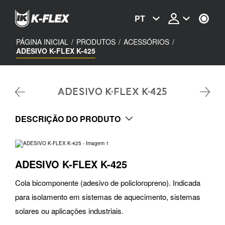
Passar
para
PT
o
conteúdo
principal
PÁGINA INICIAL
/
PRODUTOS
/
ACESSÓRIOS
/
ADESIVO K-FLEX K-425
ADESIVO K-FLEX K-425
DESCRIÇÃO DO PRODUTO
ADESIVO K-FLEX K-425
Cola bicomponente (adesivo de policloropreno). Indicada
para isolamento em sistemas de aquecimento, sistemas
solares ou aplicações industriais.