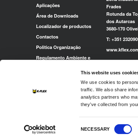
Aplicações
Frades
Rotunda da Toj
Área de Downloads
dos Autarcas
Localizador de productos
3680-170 Olive
Contactos
T: +351 23209
Politica Organização
www.kflex.co
Regulamento Ambiente e
Segurança
This website uses cookie
We use cookies to personal
traffic. We also share info
analytics partners who may
they’ve collected from your
Footer
Contactos
Política de cookies
P
Consent
NECESSARY
Selection