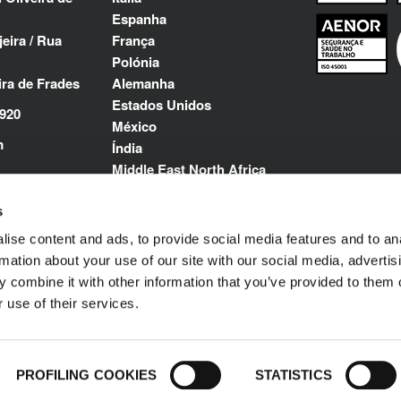
Espanha
eira / Rua
França
Polónia
ira de Frades
Alemanha
Estados Unidos
0920
México
m
Índia
Middle East North Africa
s
ise content and ads, to provide social media features and to an
rmation about your use of our site with our social media, advertis
 combine it with other information that you’ve provided to them o
 use of their services.
© 1989-2025 
olítica de Privacidade
Impressum
Todos os dir
PROFILING COOKIES
STATISTICS