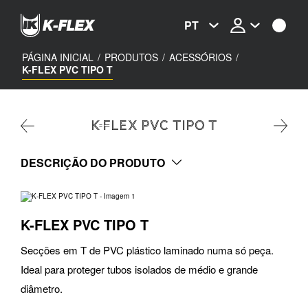
Passar
para
PT
o
conteúdo
principal
PÁGINA INICIAL
/
PRODUTOS
/
ACESSÓRIOS
/
K-FLEX PVC TIPO T
K-FLEX PVC TIPO T
DESCRIÇÃO DO PRODUTO
K-FLEX PVC TIPO T
Secções em T de PVC plástico laminado numa só peça.
Ideal para proteger tubos isolados de médio e grande
diâmetro.