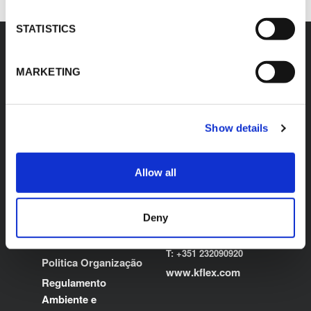
STATISTICS
MARKETING
K-FLEX
ESCRITÓRIO
LOCAL
Sobre nós
Show details
K-FLEX PORTUGAL
Productos
UNIPESSOAL LDA
Aplicações
Zona Industrial Oliveira
Allow all
de Frades
Área de Downloads
Rotunda da Tojeira /
Localizador de
Rua dos Autarcas
Deny
productos
3680-170 Oliveira de
Frades
Contactos
T: +351 232090920
Politica Organização
www.kflex.com
Regulamento
Ambiente e