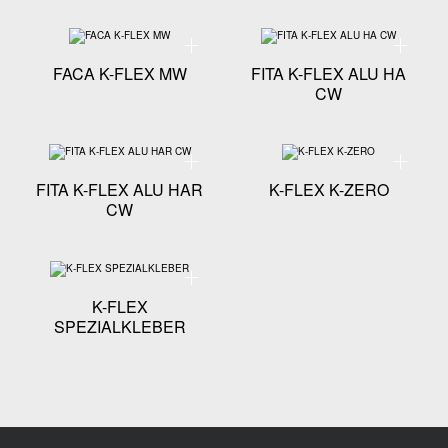
Especificação técnica - FACA K-FLEX MW
Especific
FACA K-FLEX MW
FITA K-FLEX ALU HA
CW
Especificação técnica - FITA K-FLEX ALU HAR CW
Especific
FITA K-FLEX ALU HAR
K-FLEX K-ZERO
CW
Especificação técnica - K-FLEX SPEZIALKLEBER
K-FLEX
SPEZIALKLEBER