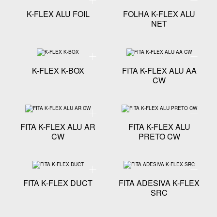
K-FLEX ALU FOIL
FOLHA K-FLEX ALU
NET
Especificação técnica - K-FLEX K-BOX
Especific
K-FLEX K-BOX
FITA K-FLEX ALU AA
CW
Especificação técnica - FITA K-FLEX ALU AR CW
Especific
FITA K-FLEX ALU AR
FITA K-FLEX ALU
CW
PRETO CW
Especificação técnica - FITA K-FLEX DUCT
Especific
FITA K-FLEX DUCT
FITA ADESIVA K-FLEX
SRC