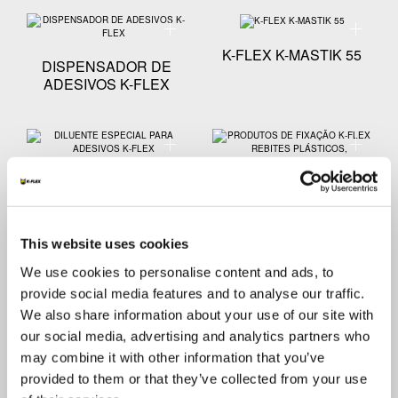
Especificação técnica - DISPENSADOR DE ADESIVO
Especific
K-FLEX K-MASTIK 55
DISPENSADOR DE
ADESIVOS K-FLEX
Especificação técnica - DILUENTE ESPECIAL PARA 
Especifi
DILUENTE ESPECIAL
PRODUTOS DE
PARA ADESIVOS K-
FIXAÇÃO K-FLEX
FLEX
REBITES PLÁSTICOS,
This website uses cookies
PERFURADORES E K-
FIX
We use cookies to personalise content and ads, to
provide social media features and to analyse our traffic.
We also share information about your use of our site with
Especificação técnica - ACOPLAMENTO RÁPIDO K-F
Especifi
our social media, advertising and analytics partners who
may combine it with other information that you’ve
ACOPLAMENTO
SUPORTE DE TUBO
provided to them or that they’ve collected from your use
RÁPIDO K-FLEX TWIN
OVAL K-FLEX TWIN