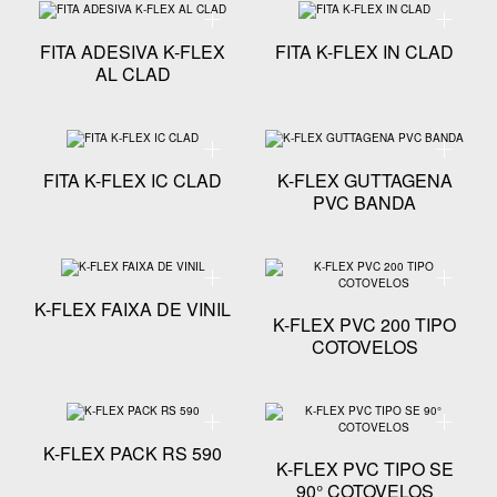
Especificação técnica - FITA ADESIVA K-FLEX AL CL
Especific
FITA ADESIVA K-FLEX
FITA K-FLEX IN CLAD
AL CLAD
Especificação técnica - FITA K-FLEX IC CLAD
Especifi
FITA K-FLEX IC CLAD
K-FLEX GUTTAGENA
PVC BANDA
Especificação técnica - K-FLEX FAIXA DE VINIL
Especifi
K-FLEX FAIXA DE VINIL
K-FLEX PVC 200 TIPO
COTOVELOS
Especificação técnica - K-FLEX PACK RS 590
Especifi
K-FLEX PACK RS 590
K-FLEX PVC TIPO SE
90° COTOVELOS