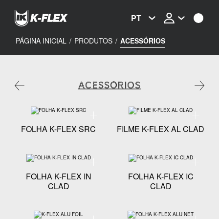
Passar
para
PT
o
conteúdo
principal
PÁGINA INICIAL
/
PRODUTOS
/
ACESSÓRIOS
ACESSÓRIOS
Especificação técnica - FOLHA K-FLEX SRC
Especific
FOLHA K-FLEX SRC
FILME K-FLEX AL CLAD
Especificação técnica - FOLHA K-FLEX IN CLAD
Especific
FOLHA K-FLEX IN
FOLHA K-FLEX IC
CLAD
CLAD
Especificação técnica - K-FLEX ALU FOIL
Especific