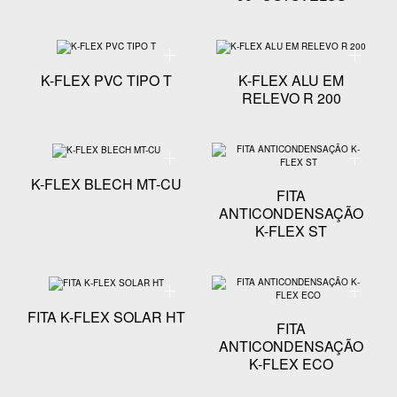
Especificação técnica - K-FLEX PVC TIPO T
Especific
K-FLEX PVC TIPO T
K-FLEX ALU EM
RELEVO R 200
Especificação técnica - K-FLEX BLECH MT-CU
Especifi
K-FLEX BLECH MT-CU
FITA
ANTICONDENSAÇÃO
K-FLEX ST
Especificação técnica - FITA K-FLEX SOLAR HT
Especifi
FITA K-FLEX SOLAR HT
FITA
ANTICONDENSAÇÃO
K-FLEX ECO