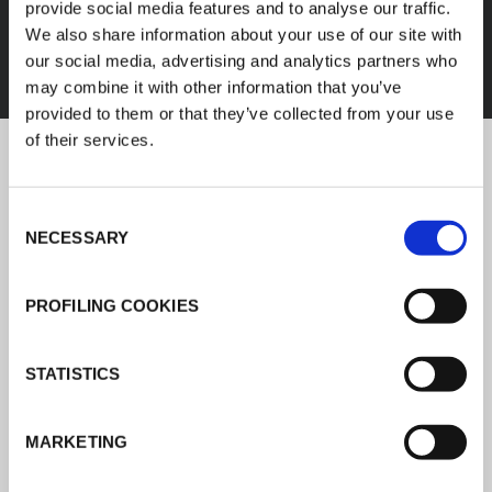
provide social media features and to analyse our traffic.
We also share information about your use of our site with
DESCOBRIR TODOS OS PRODUTOS
our social media, advertising and analytics partners who
may combine it with other information that you’ve
provided to them or that they’ve collected from your use
of their services.
Notícias K-FLEX
Consent
NECESSARY
Selection
Siga as notícias sobre o
desenvolvimento de produtos, o
PROFILING COOKIES
mercado de isolamento e a forma como
a K-FLEX presta serviços a uma rede
STATISTICS
mundial de clientes.
LER TODAS AS NOTÍCIAS
MARKETING