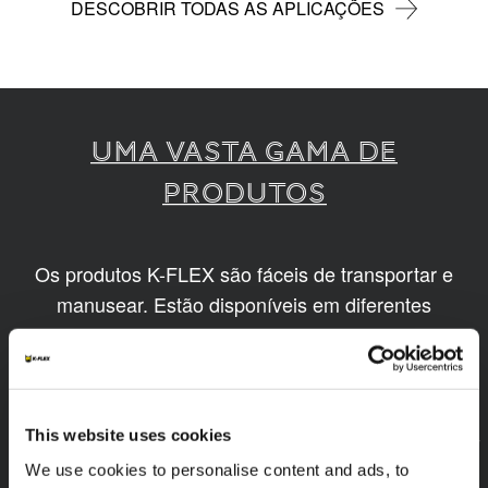
DESCOBRIR TODAS AS APLICAÇÕES
Uma vasta gama de
produtos
Os produtos K-FLEX são fáceis de transportar e
manusear. Estão disponíveis em diferentes
tamanhos e baseiam-se em tecnologias
inovadoras e sustentáveis.
1
/
9
This website uses cookies
We use cookies to personalise content and ads, to
EEF