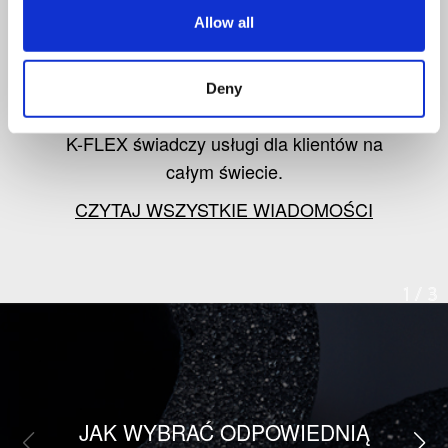
od K-FLEX
Allow all
Śledź informacje o najnowszych
Deny
produktach, rynku izolacji oraz o tym, jak
K-FLEX świadczy usługi dla klientów na
całym świecie.
CZYTAJ WSZYSTKIE WIADOMOŚCI
1
/
3
JAK WYBRAĆ ODPOWIEDNIĄ