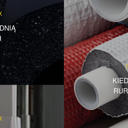
X
DNIĄ
I
KIE
RUR
X