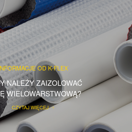
INFORMACJE OD K-FLEX
DY NALEŻY ZAIZOLOWAĆ
Ę WIELOWARSTWOWĄ?
CZYTAJ WIĘCEJ