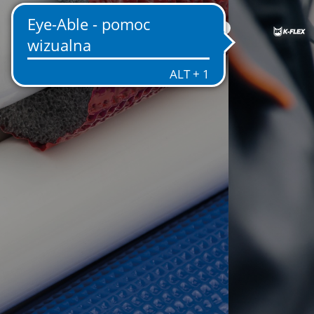
PL
GO