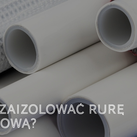
JEST I JAK MOŻEMY 
?