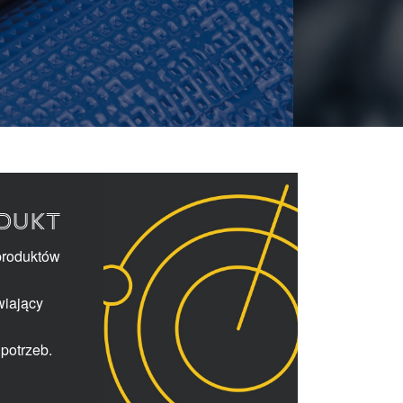
DUKT
produktów
wiający
potrzeb.