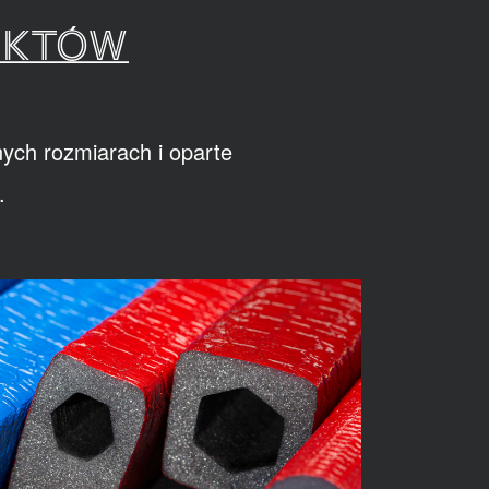
UKTÓW
ych rozmiarach i oparte
.
R