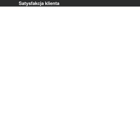
Satysfakcja klienta
Strategia podatkowa
Polityka ZSZ
STRONY LOKALNE
CERTYFIKATY
Polska
Międzynarodowy
Włochy
Hiszpania
Francja
Niemcy
Stany Zjednoczone
Meksyk
Indie
Bliski Wschód i
Afryka Północna