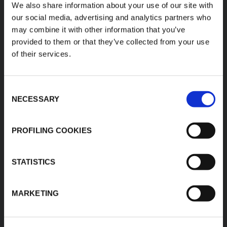
We also share information about your use of our site with
RÓŻNORODNA GAMA
our social media, advertising and analytics partners who
PRODUKTÓW
may combine it with other information that you’ve
provided to them or that they’ve collected from your use
of their services.
Produkty K-FLEX są łatwe w obsłudze, łatwe w
montażu, dostępne w różnych rozmiarach i
Consent
oparte na innowacyjnych i zrównoważonych
NECESSARY
Selection
technologiach.
PROFILING COOKIES
1
/
11
STATISTICS
MARKETING