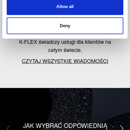
od K-FLEX
Allow all
Śledź informacje o najnowszych
Deny
produktach, rynku izolacji oraz o tym, jak
K-FLEX świadczy usługi dla klientów na
całym świecie.
CZYTAJ WSZYSTKIE WIADOMOŚCI
1
/
3
JAK WYBRAĆ ODPOWIEDNIĄ