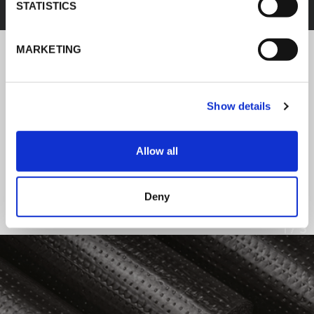
STATISTICS
MARKETING
NOTICIAS DE K-FLEX
Show details
Siga las noticias sobre los últimos
productos e instalaciones de K-FLEX.
Allow all
LEER TODAS LAS NOTICIAS
Deny
1
/
3