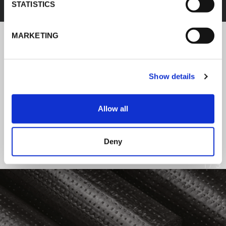
STATISTICS
MARKETING
NOTICIAS DE K-FLEX
Show details
Siga las noticias sobre los últimos
productos e instalaciones de K-FLEX.
Allow all
LEER TODAS LAS NOTICIAS
Deny
1
/
3