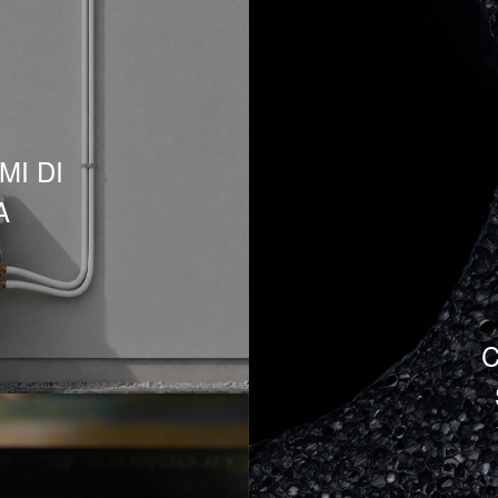
MI DI
A
C