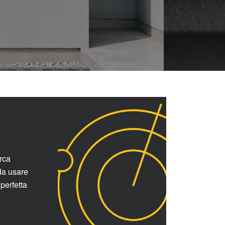
rca
da usare
perfetta