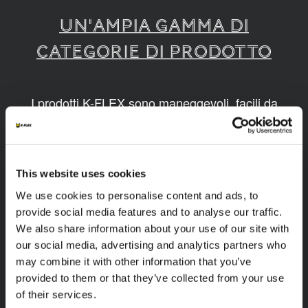
UN'AMPIA GAMMA DI
CATEGORIE DI PRODOTTO
I prodotti K-FLEX sono maneggevoli, facili da
montare, disponibili in diverse dimensioni e
realizzati grazie a tecnologie innovative e
sostenibili.
This website uses cookies
1
/
10
We use cookies to personalise content and ads, to
provide social media features and to analyse our traffic.
We also share information about your use of our site with
our social media, advertising and analytics partners who
may combine it with other information that you’ve
provided to them or that they’ve collected from your use
of their services.