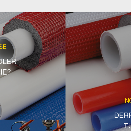
SE
OLER
HE?
N
DERR
T