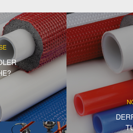
SE
OLER
HE?
N
DERR
T