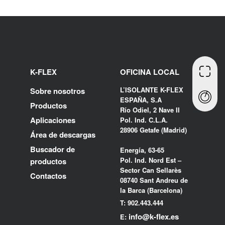
K-FLEX
OFICINA LOCAL
L’ISOLANTE K-FLEX
Sobre nosotros
ESPAÑA, S.A
Productos
Río Odiel, 2 Nave II
Aplicaciones
Pol. Ind. C.L.A.
28906 Getafe (Madrid)
Área de descargas
Buscador de
Energía, 63-65
Pol. Ind. Nord Est –
productos
Sector Can Sellarès
Contactos
08740 Sant Andreu de
la Barca (Barcelona)
T: 902.443.444
info@k-flex.es
E: