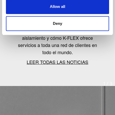
NOTICIAS DE K-FLEX
Allow all
Siga las noticias de las novedades de
Deny
los productos, el mercado del
aislamiento y cómo K-FLEX ofrece
servicios a toda una red de clientes en
todo el mundo.
LEER TODAS LAS NOTICIAS
1
/
3