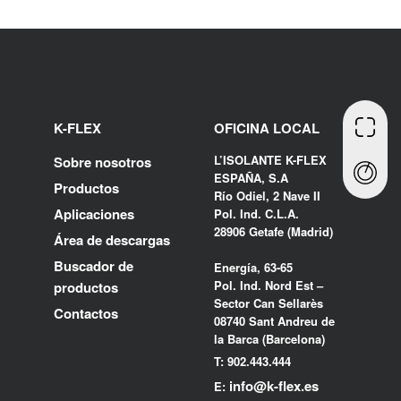
K-FLEX
OFICINA LOCAL
L’ISOLANTE K-FLEX
Sobre nosotros
ESPAÑA, S.A
Productos
Río Odiel, 2 Nave II
Aplicaciones
Pol. Ind. C.L.A.
28906 Getafe (Madrid)
Área de descargas
Buscador de
Energía, 63-65
Pol. Ind. Nord Est –
productos
Sector Can Sellarès
Contactos
08740 Sant Andreu de
la Barca (Barcelona)
T: 902.443.444
info@k-flex.es
E: