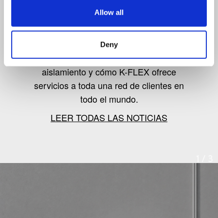
NOTICIAS DE K-FLEX
Allow all
Siga las noticias de las novedades de
Deny
los productos, el mercado del
aislamiento y cómo K-FLEX ofrece
servicios a toda una red de clientes en
todo el mundo.
LEER TODAS LAS NOTICIAS
1
/
3