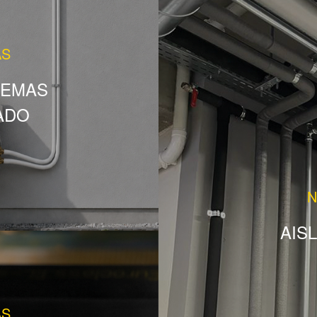
AS
TEMAS
ADO
N
AIS
AS