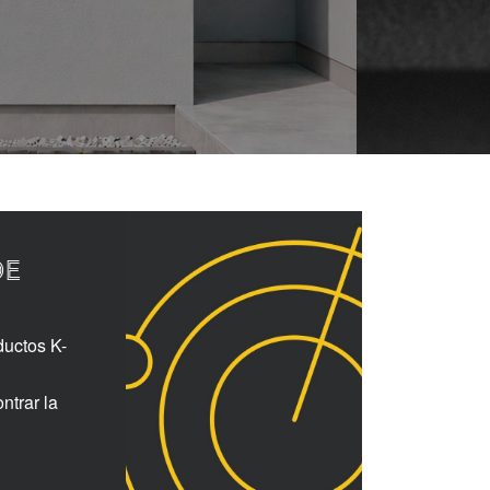
DE
ductos K-
ntrar la