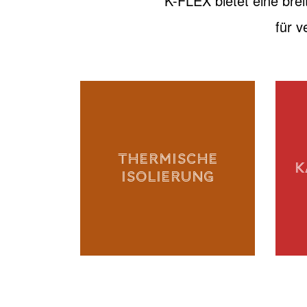
K-FLEX bietet eine brei
für 
THERMISCHE
K
ISOLIERUNG