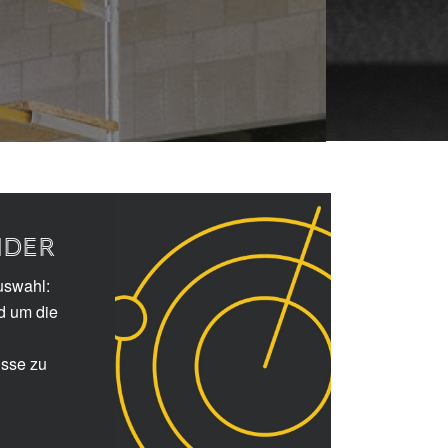
NDER
uswahl:
d um die
isse zu